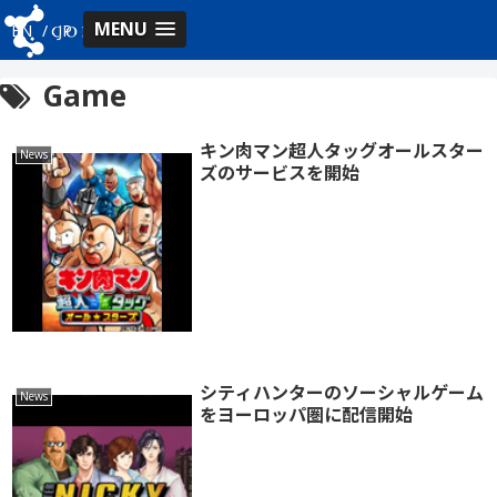
MENU
EN
/
JP
Game
キン肉マン超人タッグオールスター
News
ズのサービスを開始
シティハンターのソーシャルゲーム
News
をヨーロッパ圏に配信開始